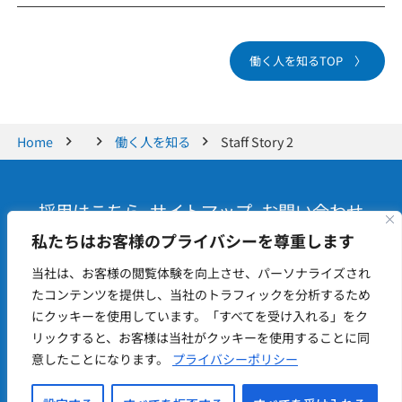
働く人を知るTOP 〉
Home
働く人を知る
Staff Story 2
採用はこちら
サイトマップ
お問い合わせ
アクセス
プライバシーポリシー
SNSポリシー
私たちはお客様のプライバシーを尊重します
当社は、お客様の閲覧体験を向上させ、パーソナライズされ
リヴィジョングループ｜Re-
たコンテンツを提供し、当社のトラフィックを分析するため
にクッキーを使用しています。「すべてを受け入れる」をク
vision Group
リックすると、お客様は当社がクッキーを使用することに同
意したことになります。
プライバシーポリシー
© 2024 Re-vision GROUP